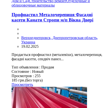
Дом и Сад
Строительство ремонт
Отделочные и
облицовочные материалы
Профнастил Металочерепиця Фасадні
касети Канати Стропи м/п Вікна Двері
Верхнеднепровск, Днепропетровская область,
Украина
19.02.2025
Продається профнастил (металевіхи), металочерепиця,
фасадні касети, сендвіч панел...
Тип объявления :
Продам
Состояние :
Новый
Просмотров :
255
185 грн.
(Без торга)
Просмотреть