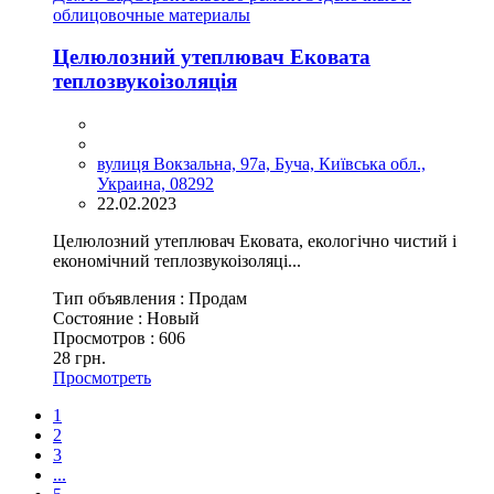
облицовочные материалы
Целюлозний утеплювач Ековата
теплозвукоізоляція
вулиця Вокзальна, 97a, Буча, Київська обл.,
Украина, 08292
22.02.2023
Целюлозний утеплювач Ековата, екологічно чистий і
економічний теплозвукоізоляці...
Тип объявления :
Продам
Состояние :
Новый
Просмотров :
606
28 грн.
Просмотреть
1
2
3
...