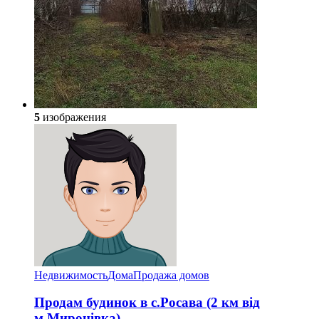
5
изображения
Недвижимость
Дома
Продажа домов
Продам будинок в с.Росава (2 км від
м.Миронівка)