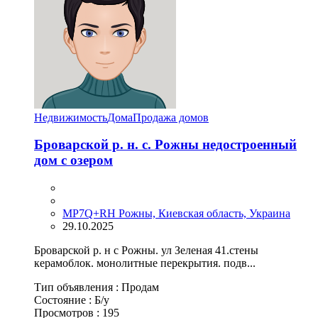
Недвижимость
Дома
Продажа домов
Броварской р. н. с. Рожны недостроенный
дом с озером
MP7Q+RH Рожны, Киевская область, Украина
29.10.2025
Броварской р. н с Рожны. ул Зеленая 41.стены
керамоблок. монолитные перекрытия. подв...
Тип объявления :
Продам
Состояние :
Б/у
Просмотров :
195