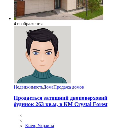
4
изображения
Недвижимость
Дома
Продажа домов
Продається затишний двоповерховий
будинок 263 кв.м, в КМ Crystal Forest
Киев, Украина