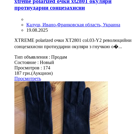
xtreme polarized очки xt2801 окуляри
протиударни сонцезахисни
Калуш, Ивано-Франковская область, Украина
19.08.2025
XTREME polarized очки XT2801 col.03-Y2 революцийни
сонцезахисни протиударни окуляри з гнучкою о�...
Тип объявления :
Продам
Состояние :
Новый
Просмотров :
174
187 грн.
(Аукцион)
Просмотреть