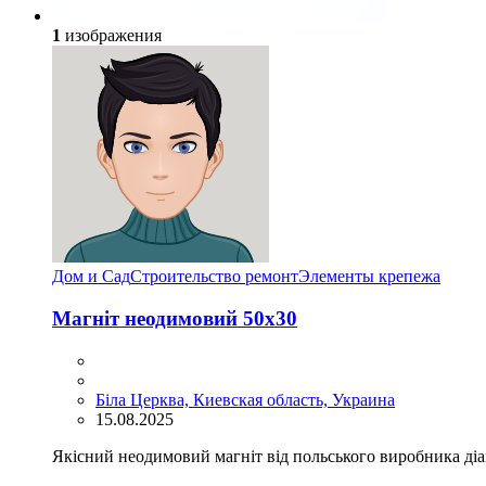
1
изображения
Дом и Сад
Строительство ремонт
Элементы крепежа
Магніт неодимовий 50х30
Біла Церква, Киевская область, Украина
15.08.2025
Якісний неодимовий магніт від польського виробника діа