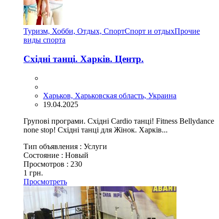
Туризм, Хобби, Отдых, Спорт
Спорт и отдых
Прочие
виды спорта
Східні танці. Харків. Центр.
Харьков, Харьковская область, Украина
19.04.2025
Групові програми. Східні Cardio танці! Fitness Bellydance
none stop! Східні танці для Жінок. Харків...
Тип объявления :
Услуги
Состояние :
Новый
Просмотров :
230
1 грн.
Просмотреть