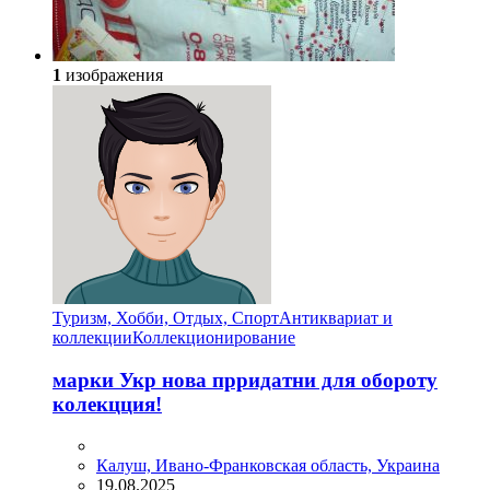
1
изображения
Туризм, Хобби, Отдых, Спорт
Антиквариат и
коллекции
Коллекционирование
марки Укр нова прридатни для обороту
колекцция!
Калуш, Ивано-Франковская область, Украина
19.08.2025