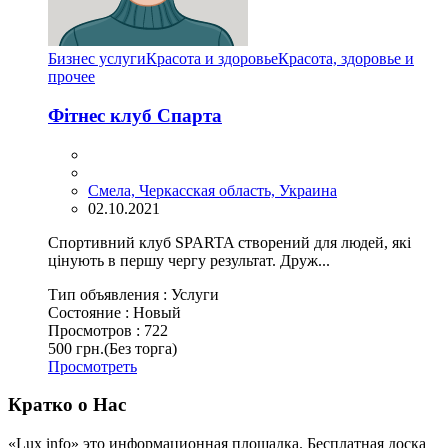
Бизнес услуги
Красота и здоровье
Красота, здоровье и
прочее
Фітнес клуб Спарта
Смела, Черкасская область, Украина
02.10.2021
Спортивний клуб SPARTA створений для людей, які
цінують в першу чергу результат. Друж...
Тип объявления :
Услуги
Состояние :
Новый
Просмотров :
722
500 грн.
(Без торга)
Просмотреть
Кратко о Нас
«Lux info» это информационная площадка. Бесплатная доска