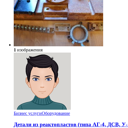
1
изображения
Бизнес услуги
Оборудование
Детали из реактопластов (типа АГ-4, ДСВ, У-