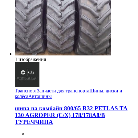
1
изображения
Транспорт
Запчасти для транспорта
Шины, диски и
колёса
Автошины
шина на комбайн 800/65 R32 PETLAS TA
130 AGROPER (С/Х) 178/178A8/B
ТУРЕЧЧИНА