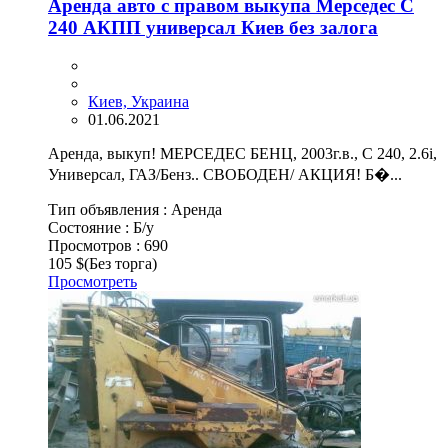
Аренда авто с правом выкупа Мерседес С
240 АКПП универсал Киев без залога
Киев, Украина
01.06.2021
Аренда, выкуп! МЕРСЕДЕС БЕНЦ, 2003г.в., С 240, 2.6i,
Универсал, ГАЗ/Бенз.. СВОБОДЕН/ АКЦИЯ! Б�...
Тип объявления :
Аренда
Состояние :
Б/у
Просмотров :
690
105 $
(Без торга)
Просмотреть