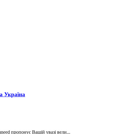
а Україна
need пропонує Вашій увазі вели...