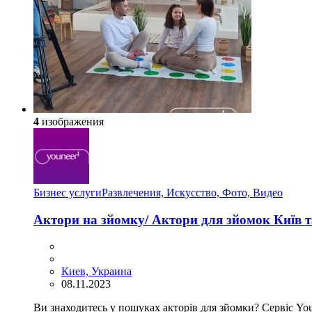
4
изображения
Бизнес услуги
Развлечения, Искусство, Фото, Видео
Актори на зйомку/ Актори для зйомок Київ т
Киев, Украина
08.11.2023
Ви знаходитесь у пошуках акторів для зйомки? Сервіс You