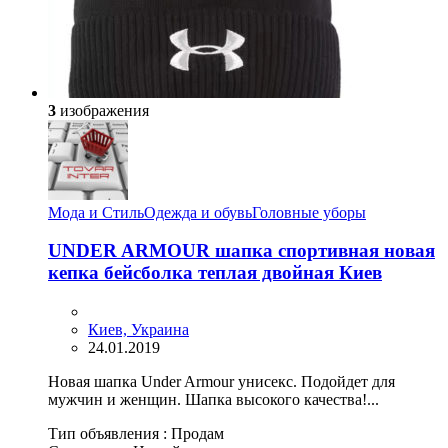
3
изображения
Мода и Стиль
Одежда и обувь
Головные уборы
UNDER ARMOUR шапка спортивная новая
кепка бейсболка теплая двойная Киев
Киев, Украина
24.01.2019
Новая шапка Under Armour унисекс. Подойдет для
мужчин и женщин. Шапка высокого качества!...
Тип объявления :
Продам