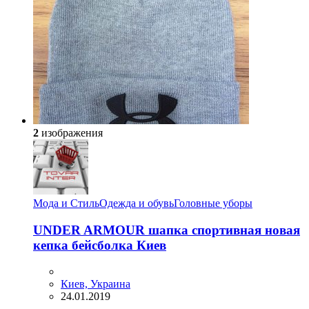
2
изображения
Мода и Стиль
Одежда и обувь
Головные уборы
UNDER ARMOUR шапка спортивная новая
кепка бейсболка Киев
Киев, Украина
24.01.2019