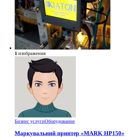
1
изображения
Бизнес услуги
Оборудование
Маркувальний принтер «MARK HP150»