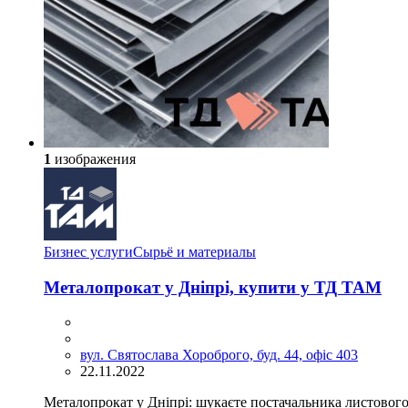
1
изображения
Бизнес услуги
Сырьё и материалы
Металопрокат у Дніпрі, купити у ТД ТАМ
вул. Святослава Хороброго, буд. 44, офіс 403
22.11.2022
Металопрокат у Дніпрі: шукаєте постачальника листового