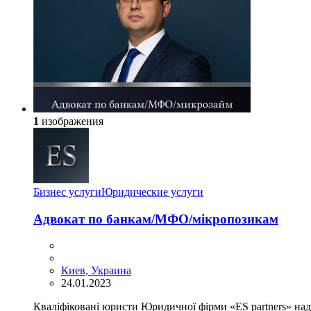
1
изображения
Бизнес услуги
Юридические услуги
Адвокат по банкам/МФО/мікропозикам
Киев, Украина
24.01.2023
Кваліфіковані юристи Юридичної фірми «ЕS partners» на