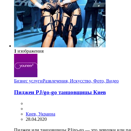
1
изображения
Бизнес услуги
Развлечения, Искусство, Фото, Видео
Пиджеи PJ/go-go танцовщицы Киев
Киев, Украина
28.04.2020
Пиджеи или танцовщицы PJ/go-go — это девушки или па