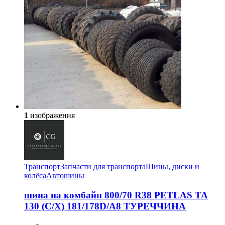
1
изображения
Транспорт
Запчасти для транспорта
Шины, диски и
колёса
Автошины
шина на комбайн 800/70 R38 PETLAS TA
130 (С/Х) 181/178D/A8 ТУРЕЧЧИНА