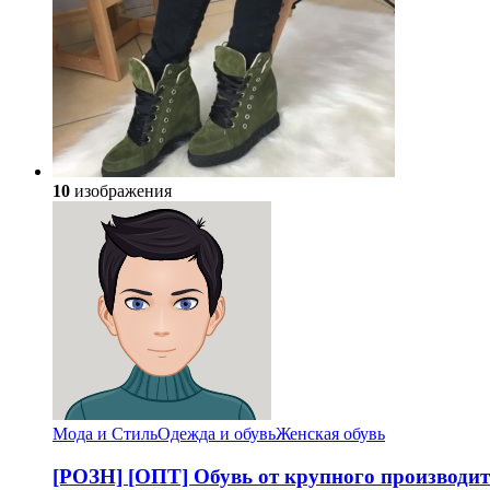
10
изображения
Мода и Стиль
Одежда и обувь
Женская обувь
[РОЗН] [ОПТ] Обувь от крупного производ