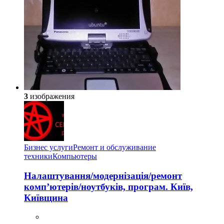
3
изображения
Бизнес услуги
Ремонт и обслуживание
техники
Компьютеры
Налаштування/модернізація/ремонт
комп’ютерів/ноутбуків, програм. Київ,
Київщина