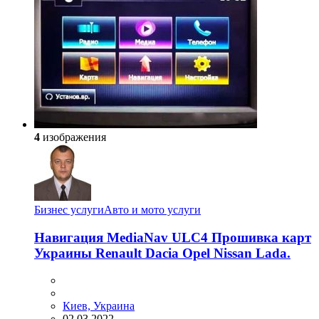
4
изображения
Бизнес услуги
Авто и мото услуги
Навигация MediaNav ULC4 Прошивка карт
Украины Renault Dacia Opel Nissan Lada.
Киев, Украина
02.03.2022