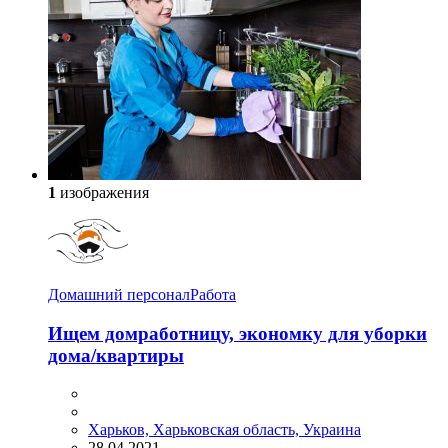
1
изображения
Домашний персонал
Работа
Ищем домработницу, экономку для уборки
дома/квартиры
Харьков, Харьковская область, Украина
28.04.2021