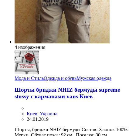
4
изображения
Мода и Стиль
Одежда и обувь
Мужская одежда
Шорты бриджи NHIZ бермуды supreme
stussy с карманами vans Киев
Киев, Украина
24.01.2019
Шорты, бриджи NHIZ бермуды Состав: Хлопок 100%.
Мерки. Обхват пояса: 92 см. Посадка: 30 см....