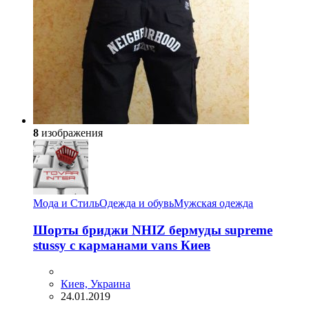
8
изображения
Мода и Стиль
Одежда и обувь
Мужская одежда
Шорты бриджи NHIZ бермуды supreme
stussy с карманами vans Киев
Киев, Украина
24.01.2019