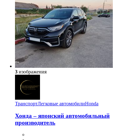
3
изображения
Транспорт
Легковые автомобили
Honda
​Хонда – японский автомобильный
производитель