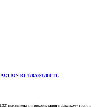
TRACTION R1 178A8/178B TL
2) призначена для використання в сільському госпо...