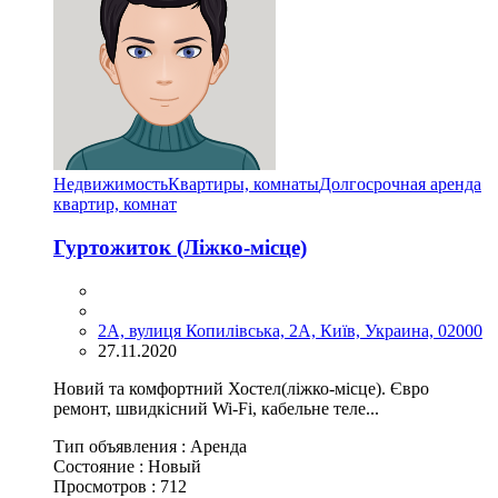
Недвижимость
Квартиры, комнаты
Долгосрочная аренда
квартир, комнат
Гуртожиток (Ліжко-місце)
2A, вулиця Копилівська, 2А, Київ, Украина, 02000
27.11.2020
Новий та комфортний Хостел(ліжко-місце). Євро
ремонт, швидкісний Wi-Fi, кабельне теле...
Тип объявления :
Аренда
Состояние :
Новый
Просмотров :
712