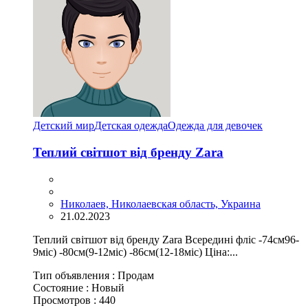
Детский мир
Детская одежда
Одежда для девочек
Теплий світшот від бренду Zara
Николаев, Николаевская область, Украина
21.02.2023
Теплий світшот від бренду Zara Всередині фліс -74см96-
9міс) -80см(9-12міс) -86см(12-18міс) Ціна:...
Тип объявления :
Продам
Состояние :
Новый
Просмотров :
440