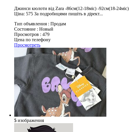
Джинси кюлоти від Zara -86см(12-18міс) -92см(18-24міс)
Ціна: 575 За подробицями пишіть в дірект...
Тип объявления :
Продам
Состояние :
Новый
Просмотров :
479
Цена по телефону
Просмотреть
5
изображения