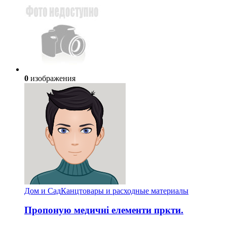
0
изображения
Дом и Сад
Канцтовары и расходные материалы
Пропоную медичні елементи пркти.