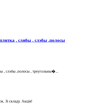
литка , слябы , слэбы ,полосы
ы , слэбы ,полосы , треугольны�...