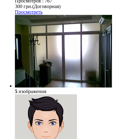
Просмотров :
767
300 грн.
(Договорная)
Просмотреть
5
изображения