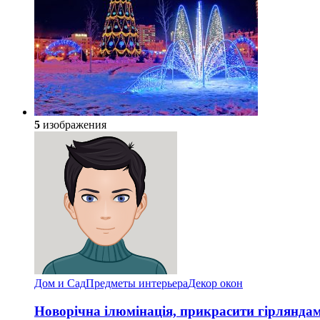
5
изображения
Дом и Сад
Предметы интерьера
Декор окон
Новорічна ілюмінація, прикрасити гірлянда