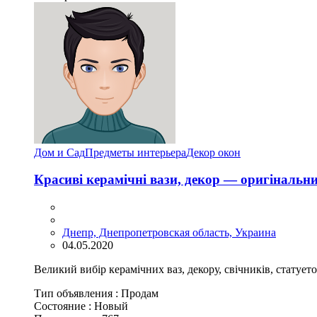
Дом и Сад
Предметы интерьера
Декор окон
Красиві керамічні вази, декор — оригінальни
Днепр, Днепропетровская область, Украина
04.05.2020
Великий вибір керамічних ваз, декору, свічників, статуеток
Тип объявления :
Продам
Состояние :
Новый