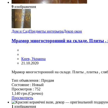
9
изображения
Дом и Сад
Предметы интерьера
Декор окон
Мрамор многосторонний на складе. Плиты , п
Киев, Украина
21.10.2020
Мрамор многосторонний на складе. Плиты , плитка , сляб
Тип объявления :
Продам
Состояние :
Новый
Просмотров :
752
1,140 грн.
(Срочно)
Просмотреть
1
изображения