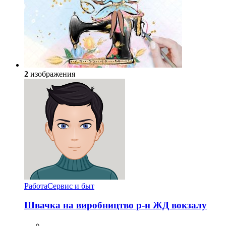
2
изображения
Работа
Сервис и быт
Швачка на виробництво р-н ЖД вокзалу