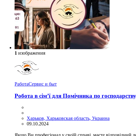
1
изображения
Работа
Сервис и быт
Робота в сім’ї для Помічника по господарств
Харьков, Харьковская область, Украина
09.10.2024
Якщо Ви професіонал у своїй справі, маєте відповідний до