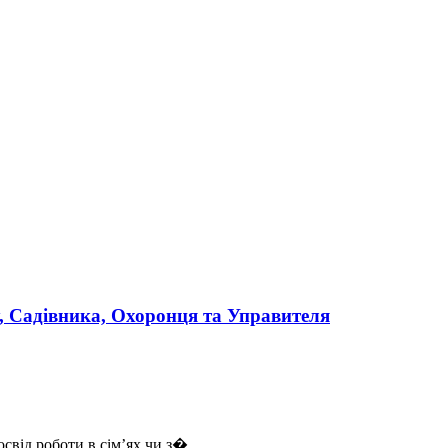
у, Садівника, Охоронця та Управителя
свід роботи в сім’ях чи з�...