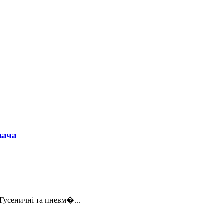
вача
Гусеничні та пневм�...