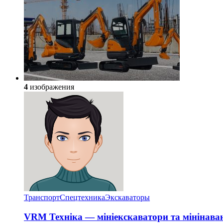
4
изображения
Транспорт
Спецтехника
Экскаваторы
VRM Техніка — мініекскаватори та мінінава