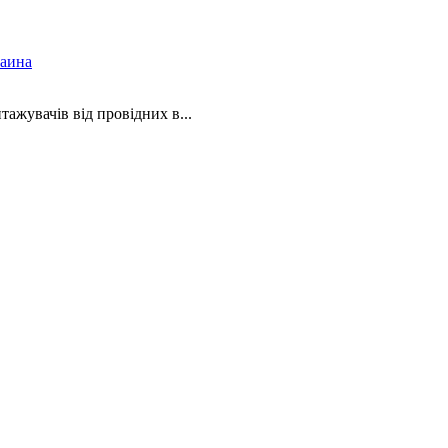
раина
ажувачів від провідних в...