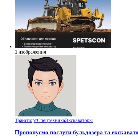
1
изображения
Транспорт
Спецтехника
Экскаваторы
Пропонуємо послуги бульдозера та екскават