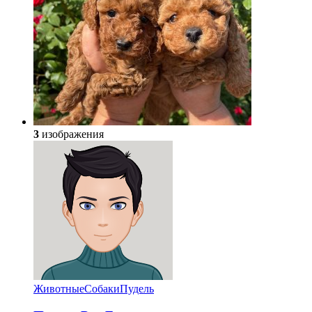
3
изображения
Животные
Собаки
Пудель