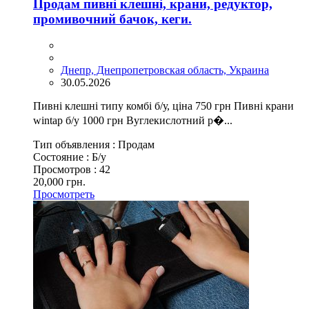
Продам пивні клешні, крани, редуктор,
промивочний бачок, кеги.
Днепр, Днепропетровская область, Украина
30.05.2026
Пивні клешні типу комбі б/у, ціна 750 грн Пивні крани
wintap б/у 1000 грн Вуглекислотний р�...
Тип объявления :
Продам
Состояние :
Б/у
Просмотров :
42
20,000 грн.
Просмотреть