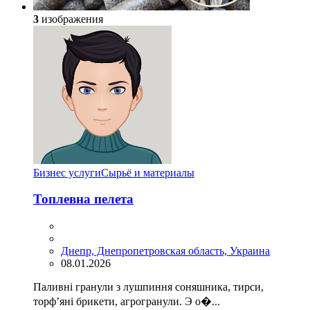
3
изображения
Бизнес услуги
Сырьё и материалы
Топлевна пелета
Днепр, Днепропетровская область, Украина
08.01.2026
Паливні гранули з лушпиння соняшника, тирси,
торф’яні брикети, агрогранули. Э о�...