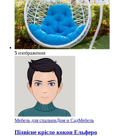
5
изображения
Мебель для спальни
Дом и Сад
Мебель
Підвісне крісло кокон Ельферо