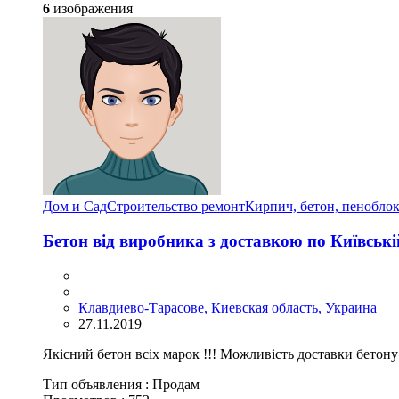
6
изображения
Дом и Сад
Строительство ремонт
Кирпич, бетон, пенобло
Бетон від виробника з доставкою по Київські
Клавдиево-Тарасове, Киевская область, Украина
27.11.2019
Якісний бетон всіх марок !!! Можливість доставки бетону 
Тип объявления :
Продам