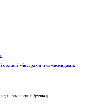
ки
й області міксерами и самоскидами.
в день замовлення! Зручна д...