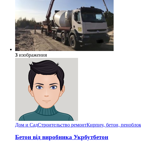
3
изображения
Дом и Сад
Строительство ремонт
Кирпич, бетон, пенобло
Бетон від виробника Укрбутбетон