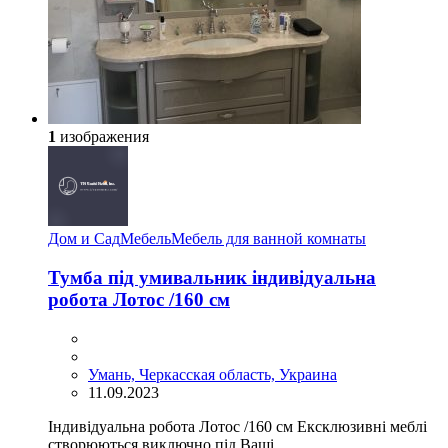
1
изображения
Дом и Сад
Мебель
Мебель для ванной комнаты
Тумба під умивальник індивідуальна
робота Лотос /160 см
Умань, Черкасская область, Украина
11.09.2023
Індивідуальна робота Лотос /160 см Ексклюзивні меблі
створюються виключно під Ваші...