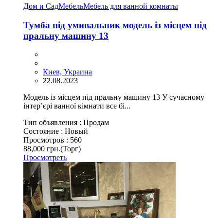
Дом и Сад
Мебель
Мебель для ванной комнаты
Тумба під умивальник модель із місцем під
пральну машину 13
Киев, Украина
22.08.2023
Модель із місцем під пральну машину 13 У сучасному
інтер’єрі ванної кімнати все бі...
Тип объявления :
Продам
Состояние :
Новый
Просмотров :
560
88,000 грн.
(Торг)
Просмотреть