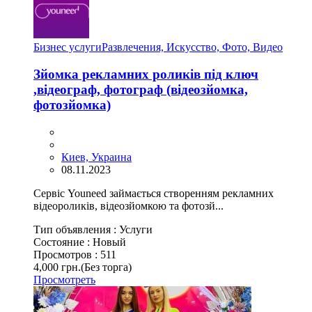
Бизнес услуги
Развлечения, Искусство, Фото, Видео
Зйомка рекламних роликів під ключ
,відеограф, фотограф (відеозйомка,
фотозйомка)
Киев, Украина
08.11.2023
Сервіс Youneed займається створенням рекламних
відеороликів, відеозйомкою та фотозй...
Тип объявления :
Услуги
Состояние :
Новый
Просмотров :
511
4,000 грн.
(Без торга)
Просмотреть