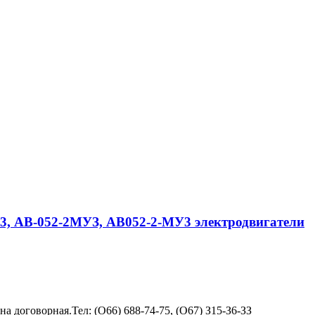
3, АВ-052-2МУЗ, АВ052-2-МУ3 электродвигатели
договорная.Тел: (О66) 688-74-75, (О67) З15-З6-ЗЗ