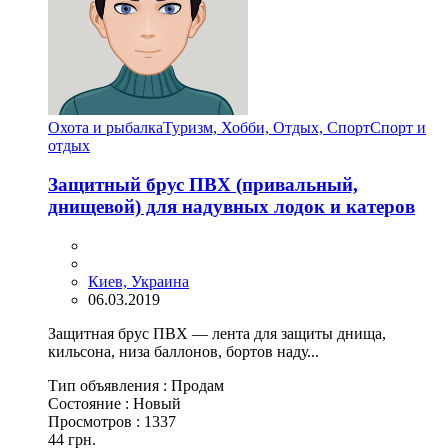
Охота и рыбалка
Туризм, Хобби, Отдых, Спорт
Спорт и
отдых
Защитный брус ПВХ (привальный,
днищевой) для надувных лодок и катеров
Киев, Украина
06.03.2019
Защитная брус ПВХ — лента для защиты днища,
кильсона, низа баллонов, бортов наду...
Тип объявления :
Продам
Состояние :
Новый
Просмотров :
1337
44 грн.