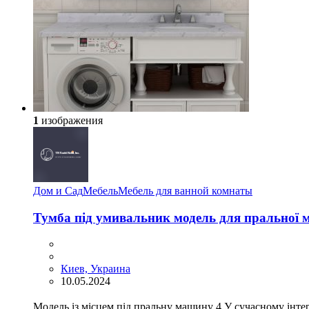
1
изображения
Дом и Сад
Мебель
Мебель для ванной комнаты
Тумба під умивальник модель для пральної
Киев, Украина
10.05.2024
Модель із місцем під пральну машину 4 У сучасному інтер’