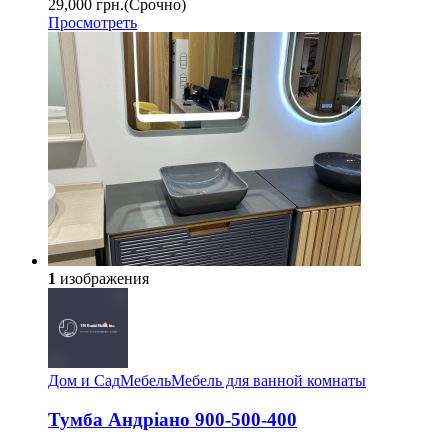
29,000 грн.
(Срочно)
Просмотреть
1
изображения
Дом и Сад
Мебель
Мебель для ванной комнаты
Тумба Андріано 900-500-400