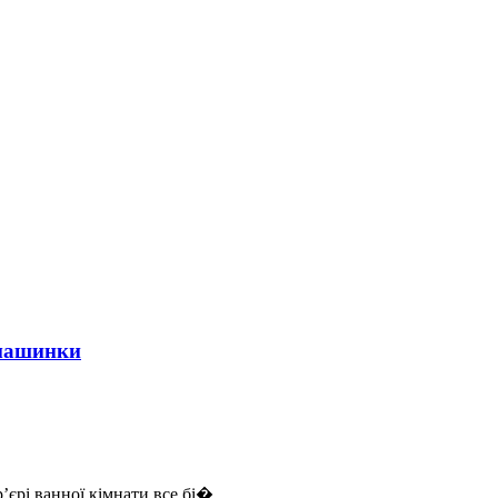
 машинки
єрі ванної кімнати все бі�...