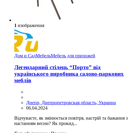
1
изображения
Дом и Сад
Мебель
Мебель для прихожей
Легендарний стілець “Порто” від
українського виробника садово-паркових
меблів
Днепр, Днепропетровская область, Украина
06.04.2024
Відчуваєте, як змінюється повітря, настрій та бажання з
настанням весни? Як прокид...