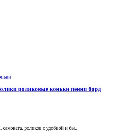
оньки
лики роликовые коньки пенни борд
амоката, роликов c удобной и бы...