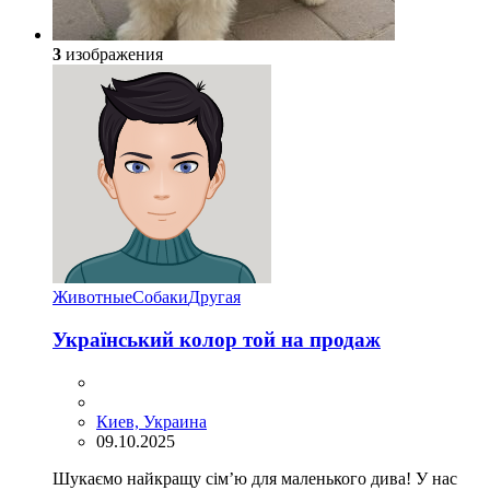
3
изображения
Животные
Собаки
Другая
Український колор той на продаж
Киев, Украина
09.10.2025
Шукаємо найкращу сім’ю для маленького дива! У нас