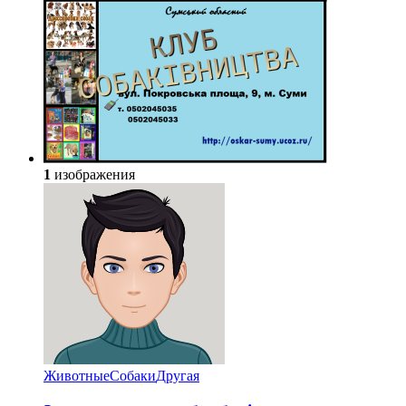
1
изображения
Животные
Собаки
Другая