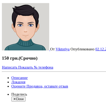
От
Viktoriya
Опубликовано
02.12.
150 грн.
(Срочно)
Написать
Показать № телефона
Описание
Локация
Оцените Продавца, оставьте отзыв
Поделись
✕
Close