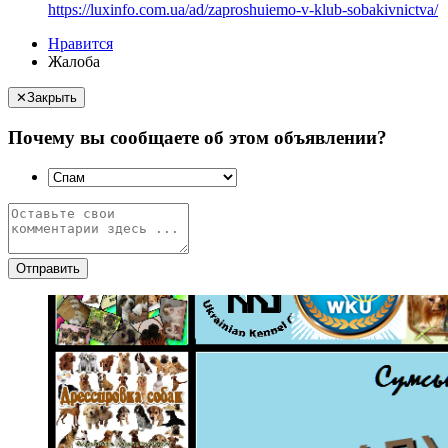
https://luxinfo.com.ua/ad/zaproshuiemo-v-klub-sobakivnictva/
Нравится
Жалоба
✕
Закрыть
Почему вы сообщаете об этом объявлении?
Отправить