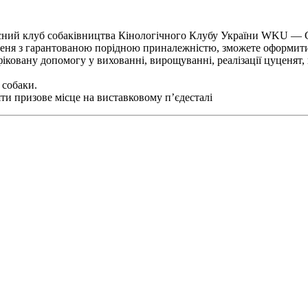
сний клуб собаківництва Кінологічного Клубу України WKU — Св
ценя з гарантованою порідною приналежністю, зможете оформити
іфіковану допомогу у вихованні, вирощуванні, реалізації цуценят
 собаки.
и призове місце на виставковому п’єдесталі