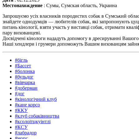
Местонахождение
:
Сумы, Сумская область, Украина
Запрошуємо усіх власників породистих собак в Сумський обла
знайдете однодумців — любителів собак, які запропонують цу
питань кінології, взяти участь у виставці собак, отримати квал
пару вихованцеві.
Досвідчені кінологи нададуть допомогу в дресируванні Вашого
Наші хендлери і грумери допоможуть Вашим вихованцям зайнят
#бігль
#Бассет
#болонка
#бульдог
#вівчарка
#доберман
#дог
#кінологічний клуб
#кане корсо
#ККУ
#клуб собаківництва
#ксолоітцкуінтлі
#КСУ
#лабрадор
#мопс