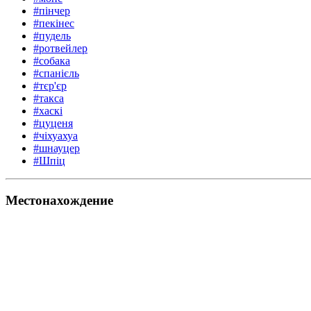
#пінчер
#пекінес
#пудель
#ротвейлер
#собака
#спанієль
#тєр'єр
#такса
#хаскі
#цуценя
#чіхуахуа
#шнауцер
#Шпіц
Местонахождение