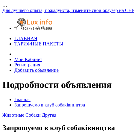
…
Для лучшего опыта, пожалуйста, измените свой браузер на CH
ГЛАВНАЯ
ТАРИФНЫЕ ПАКЕТЫ
Мой Кабинет
Регистрация
Добавить объявление
Подробности объявления
Главная
Запрошуємо в клуб собаківництва
Животные
Собаки
Другая
Запрошуємо в клуб собаківництва