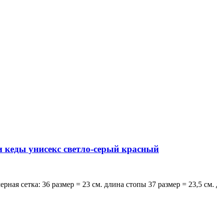
кеды унисекс светло-серый красный
сетка: 36 размер = 23 см. длина стопы 37 размер = 23,5 см. дл