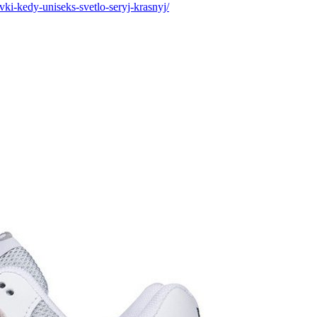
vki-kedy-uniseks-svetlo-seryj-krasnyj/