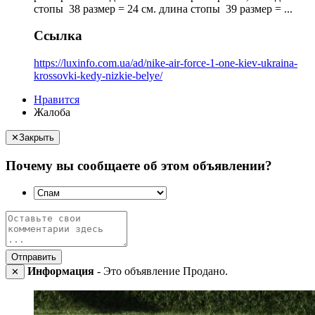
стопы 38 размер = 24 см. длина стопы 39 размер = ...
Ссылка
https://luxinfo.com.ua/ad/nike-air-force-1-one-kiev-ukraina-
krossovki-kedy-nizkie-belye/
Нравится
Жалоба
✕
Закрыть
Почему вы сообщаете об этом объявлении?
Отправить
Информация
- Это объявление Продано.
✕