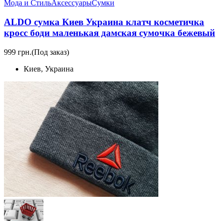
Мода и Стиль
Аксессуары
Сумки
ALDO сумка Киев Украина клатч коcметичка
кросс боди маленькая дамская сумочка бежевый
999 грн.
(Под заказ)
Киев, Украина