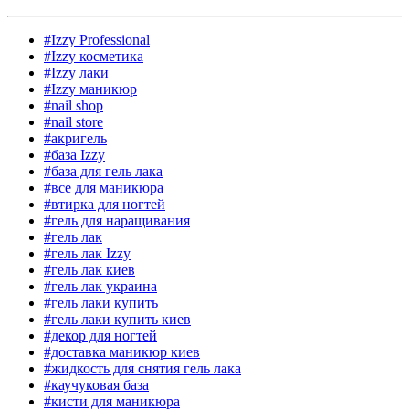
#Izzy Professional
#Izzy косметика
#Izzy лаки
#Izzy маникюр
#nail shop
#nail store
#акригель
#база Izzy
#база для гель лака
#все для маникюра
#втирка для ногтей
#гель для наращивания
#гель лак
#гель лак Izzy
#гель лак киев
#гель лак украина
#гель лаки купить
#гель лаки купить киев
#декор для ногтей
#доставка маникюр киев
#жидкость для снятия гель лака
#каучуковая база
#кисти для маникюра