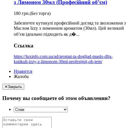
з Лимоном 30мл (Професійний об’єм)
180 грн.
(Без торга)
Забезпечте кутикулі професійний догляд та зволоження з
Маслом Izzy з лимонним ароматом (30мл). Цей великий
об’єм ідеально підходить як д�...
Ссылка
https://luxinfo.com.ua/ad/aromat-ta-dogljad-maslo-dlja-
kutikuli-izzy-z-limonom-30ml-profesijnij-ob-iem/
Нравится
Жалоба
✕
Закрыть
Почему вы сообщаете об этом объявлении?