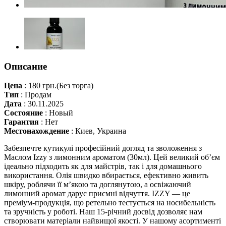
Описание
Цена
:
180 грн.
(Без торга)
Тип
:
Продам
Дата
:
30.11.2025
Состояние
:
Новый
Гарантия
:
Нет
Местонахождение
:
Киев, Украина
Забезпечте кутикулі професійний догляд та зволоження з
Маслом Izzy з лимонним ароматом (30мл). Цей великий об’єм
ідеально підходить як для майстрів, так і для домашнього
використання. Олія швидко вбирається, ефективно живить
шкіру, роблячи її м’якою та доглянутою, а освіжаючий
лимонний аромат дарує приємні відчуття. IZZY — це
преміум-продукція, що ретельно тестується на носибельність
та зручність у роботі. Наш 15-річний досвід дозволяє нам
створювати матеріали найвищої якості. У нашому асортименті