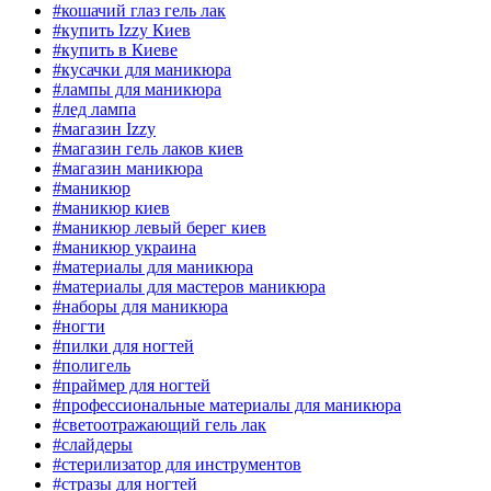
#кошачий глаз гель лак
#купить Izzy Киев
#купить в Киеве
#кусачки для маникюра
#лампы для маникюра
#лед лампа
#магазин Izzy
#магазин гель лаков киев
#магазин маникюра
#маникюр
#маникюр киев
#маникюр левый берег киев
#маникюр украина
#материалы для маникюра
#материалы для мастеров маникюра
#наборы для маникюра
#ногти
#пилки для ногтей
#полигель
#праймер для ногтей
#профессиональные материалы для маникюра
#светоотражающий гель лак
#слайдеры
#стерилизатор для инструментов
#стразы для ногтей