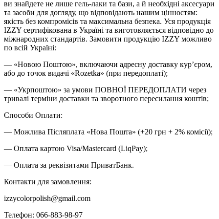
ви знайдете не лише гель-лаки та бази, а й необхідні аксесуари
та засоби для догляду, що відповідають нашим цінностям:
якість без компромісів та максимальна безпека. Уся продукція
IZZY сертифікована в Україні та виготовляється відповідно до
міжнародних стандартів. Замовити продукцію IZZY можливо
по всій Україні:
— «Новою Поштою», включаючи адресну доставку кур’єром,
або до точок видачі «Rozetka» (при передоплаті);
— «Укрпоштою» за умови ПОВНОЇ ПЕРЕДОПЛАТИ через
тривалі терміни доставки та зворотного пересилання коштів;
Способи Оплати:
— Можлива Післяплата «Нова Пошта» (+20 грн + 2% комісії);
— Оплата картою Visa/Mastercard (LiqPay);
— Оплата за реквізитами ПриватБанк.
Контакти для замовлення:
izzycolorpolish@gmail.com
Телефон: 066-883-98-97