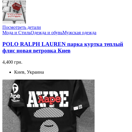
Посмотреть детали
Мода и Стиль
Одежда и обувь
Мужская одежда
POLO RALPH LAUREN парка куртка теплый
флис новая ветровка Киев
4,400 грн.
Киев, Украина