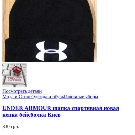
Посмотреть детали
Мода и Стиль
Одежда и обувь
Головные уборы
UNDER ARMOUR шапка спортивная новая
кепка бейсболка Киев
330 грн.