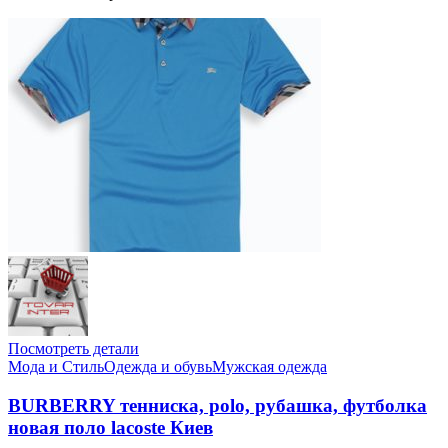
Посмотреть детали
Мода и Стиль
Одежда и обувь
Мужская одежда
BURBERRY тенниска, polo, рубашка, футболка
новая поло lacoste Киев