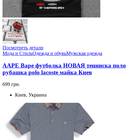
Посмотреть детали
Мода и Стиль
Одежда и обувь
Мужская одежда
AAPE Bape футболка НОВАЯ тенниска поло
рубашка polo lacoste майка Киев
699 грн.
Киев, Украина