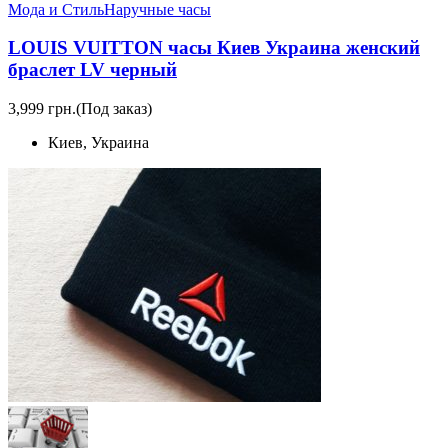
Мода и Стиль
Наручные часы
LOUIS VUITTON часы Киев Украина женский
браслет LV черный
3,999 грн.
(Под заказ)
Киев, Украина