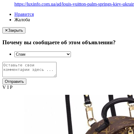
https://luxinfo.com.ua/ad/louis-vuitton-palm-springs-kiev-ukra
Нравится
Жалоба
✕
Закрыть
Почему вы сообщаете об этом объявлении?
Отправить
V I P