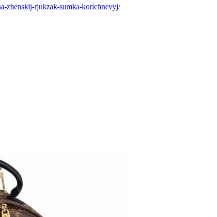
ina-zhenskij-rjukzak-sumka-korichnevyj/