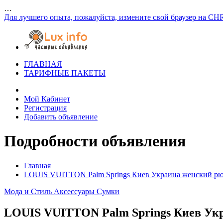
…
Для лучшего опыта, пожалуйста, измените свой браузер на CH
ГЛАВНАЯ
ТАРИФНЫЕ ПАКЕТЫ
Мой Кабинет
Регистрация
Добавить объявление
Подробности объявления
Главная
LOUIS VUITTON Palm Springs Киев Украина женский рю
Мода и Стиль
Аксессуары
Сумки
LOUIS VUITTON Palm Springs Киев Ук