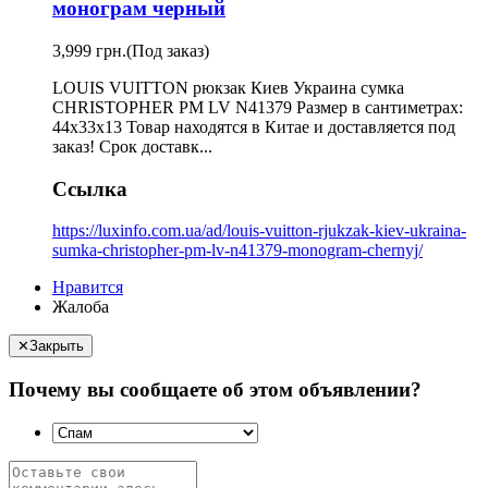
монограм черный
3,999 грн.
(Под заказ)
LOUIS VUITTON рюкзак Киев Украина сумка
CHRISTOPHER PM LV N41379 Размер в сантиметрах:
44x33x13 Товар находятся в Китае и доставляется под
заказ! Срок доставк...
Ссылка
https://luxinfo.com.ua/ad/louis-vuitton-rjukzak-kiev-ukraina-
sumka-christopher-pm-lv-n41379-monogram-chernyj/
Нравится
Жалоба
✕
Закрыть
Почему вы сообщаете об этом объявлении?