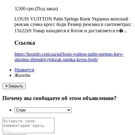
3,500 грн.
(Под заказ)
LOUIS VUITTON Palm Springs Киев Украина женский
рюкзак сумка кросс боди Размер рюкзака в сантиметрах:
15х22х9 Товар находятся в Китае и доставляется п�...
Ссылка
https://luxinfo.com.ua/ad/louis-vuitton-palm-springs-kiev-
ukraina-zhenskij-rjukzak-sumka-kross-bodi/
Нравится
Жалоба
✕
Закрыть
Почему вы сообщаете об этом объявлении?