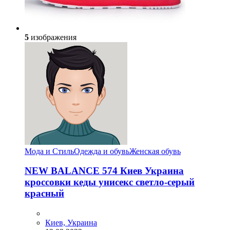
5
изображения
Мода и Стиль
Одежда и обувь
Женская обувь
NEW BALANCE 574 Киев Украина
кроссовки кеды унисекс светло-серый
красный
Киев, Украина