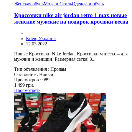
Женская обувь
Мода и Стиль
Одежда и обувь
Кроссовки nike air jordan retro 1 max новые
женские мужские на подарок кросівки весна
Киев, Украина
12.03.2022
Новые Кроссовки Nike Jordan. Кроссовки унисекс – для
мужчин и женщин! Размерная сетка: 3...
Тип объявления :
Продам
Состояние :
Новый
Просмотров :
989
1,499 грн.
Просмотреть